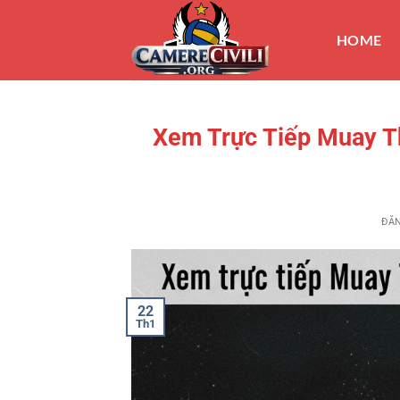
Bỏ
qua
HOME
nội
dung
Xem Trực Tiếp Muay Th
ĐĂ
22
Th1