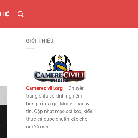
N HỆ
GIỚI THIỆU
Camerecivili.org
– Chuyên
trang chia sẻ kinh nghiệm
bóng rổ, đá gà, Muay Thai uy
tín. Cập nhật mẹo soi kèo, kiến
thức cá cược chuẩn xác cho
người mới!