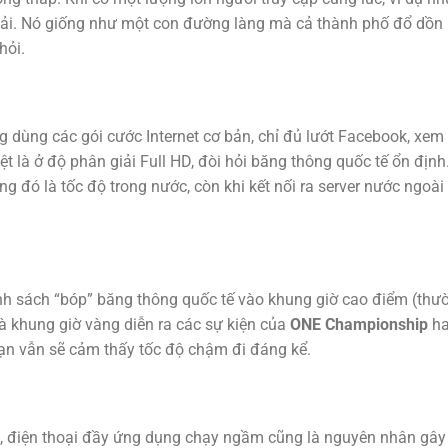
á tải. Nó giống như một con đường làng mà cả thành phố đổ dồn
hỏi.
 dùng các gói cước Internet cơ bản, chỉ đủ lướt Facebook, xem
t là ở độ phân giải Full HD, đòi hỏi băng thông quốc tế ổn định
 đó là tốc độ trong nước, còn khi kết nối ra server nước ngoài 
nh sách “bóp” băng thông quốc tế vào khung giờ cao điểm (thư
h là khung giờ vàng diễn ra các sự kiện của
ONE Championship
ha
ạn vẫn sẽ cảm thấy tốc độ chậm đi đáng kể.
cũ, điện thoại đầy ứng dụng chạy ngầm cũng là nguyên nhân gây