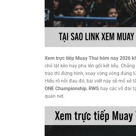
Xem trực tiếp Muay Thai hôm nay 2026 kh
chỏ lật kèo hay pha lên gối kết liễu. Chẳ
trào thì đứng hình, xoay vòng vòng đúng 
Hiểu rõ nỗi đau đó, bài viết này sẽ mổ xẻ
ONE Championship
,
RWS
hay các võ đài t
quán net.