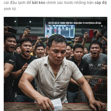
cái đầu lạnh để
bắt kèo
chính xác trước những trận
cáp độ
sinh tử.