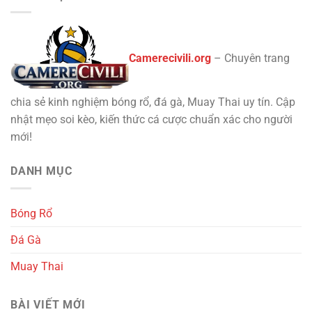
Camerecivili.org
– Chuyên trang
chia sẻ kinh nghiệm bóng rổ, đá gà, Muay Thai uy tín. Cập
nhật mẹo soi kèo, kiến thức cá cược chuẩn xác cho người
mới!
DANH MỤC
Bóng Rổ
Đá Gà
Muay Thai
BÀI VIẾT MỚI