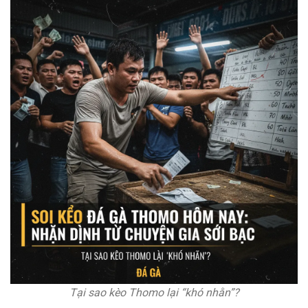
Tại sao kèo Thomo lại “khó nhằn”?