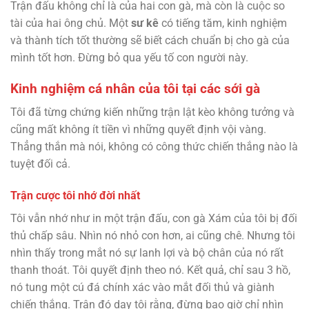
Trận đấu không chỉ là của hai con gà, mà còn là cuộc so
tài của hai ông chủ. Một
sư kê
có tiếng tăm, kinh nghiệm
và thành tích tốt thường sẽ biết cách chuẩn bị cho gà của
mình tốt hơn. Đừng bỏ qua yếu tố con người này.
Kinh nghiệm cá nhân của tôi tại các sới gà
Tôi đã từng chứng kiến những trận lật kèo không tưởng và
cũng mất không ít tiền vì những quyết định vội vàng.
Thẳng thắn mà nói, không có công thức chiến thắng nào là
tuyệt đối cả.
Trận cược tôi nhớ đời nhất
Tôi vẫn nhớ như in một trận đấu, con gà Xám của tôi bị đối
thủ chấp sâu. Nhìn nó nhỏ con hơn, ai cũng chê. Nhưng tôi
nhìn thấy trong mắt nó sự lanh lợi và bộ chân của nó rất
thanh thoát. Tôi quyết định theo nó. Kết quả, chỉ sau 3 hồ,
nó tung một cú đá chính xác vào mắt đối thủ và giành
chiến thắng. Trận đó dạy tôi rằng, đừng bao giờ chỉ nhìn