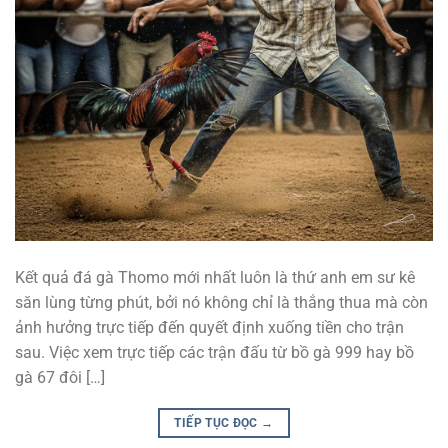
Kết quả đá gà Thomo mới nhất luôn là thứ anh em sư kê
săn lùng từng phút, bởi nó không chỉ là thắng thua mà còn
ảnh hưởng trực tiếp đến quyết định xuống tiền cho trận
sau. Việc xem trực tiếp các trận đấu từ bồ gà 999 hay bồ
gà 67 đôi […]
TIẾP TỤC ĐỌC
→