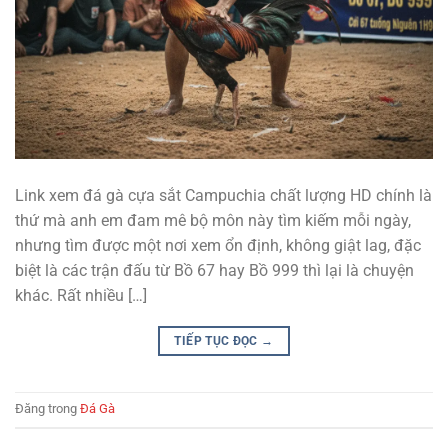
Link xem đá gà cựa sắt Campuchia chất lượng HD chính là
thứ mà anh em đam mê bộ môn này tìm kiếm mỗi ngày,
nhưng tìm được một nơi xem ổn định, không giật lag, đặc
biệt là các trận đấu từ Bồ 67 hay Bồ 999 thì lại là chuyện
khác. Rất nhiều […]
TIẾP TỤC ĐỌC
→
Đăng trong
Đá Gà