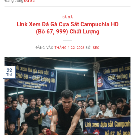
Đăng trong
Đá Gà
ĐÁ GÀ
Link Xem Đá Gà Cựa Sắt Campuchia HD
(Bồ 67, 999) Chất Lượng
ĐĂNG VÀO
THÁNG 1 22, 2026
BỞI
SEO
22
Th1