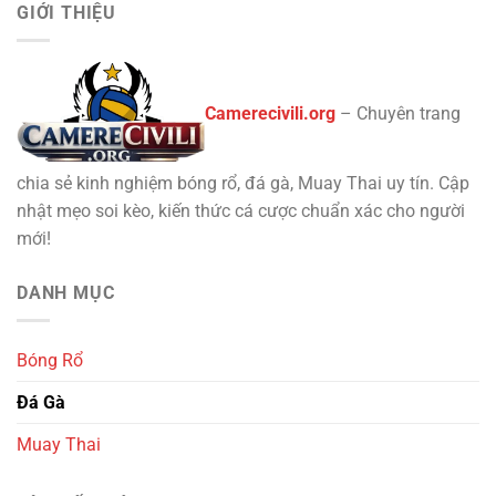
GIỚI THIỆU
Camerecivili.org
– Chuyên trang
chia sẻ kinh nghiệm bóng rổ, đá gà, Muay Thai uy tín. Cập
nhật mẹo soi kèo, kiến thức cá cược chuẩn xác cho người
mới!
DANH MỤC
Bóng Rổ
Đá Gà
Muay Thai