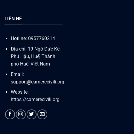
LIÊN HỆ
Hotline:
0957760214
Địa chỉ:
19 Ngô Đức Kế,
Phú Hậu, Huế, Thành
phố Huế, Việt Nam
Email:
support@camerecivili.org
Website:
https://camerecivili.org