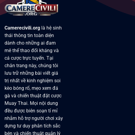
Camerecivili.org
là hệ sinh
thái thông tin toàn diện
dành cho những ai đam
mê thể thao đối kháng và
cá cược trực tuyến. Tại
chân trang này, chúng tôi
lưu trữ những bài viết giá
trị nhất về kinh nghiệm soi
kèo bóng rổ, mẹo xem đá
gà và chiến thuật đặt cược
Muay Thai. Mọi nội dung
đều được biên soạn tỉ mỉ
nhằm hỗ trợ người chơi xây
dựng tư duy phân tích sắc
bén và chiến thuật quản lý