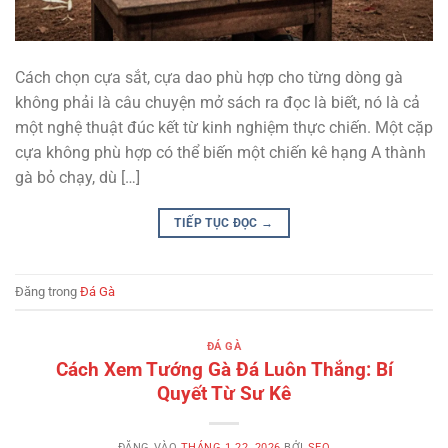
Cách chọn cựa sắt, cựa dao phù hợp cho từng dòng gà
không phải là câu chuyện mở sách ra đọc là biết, nó là cả
một nghệ thuật đúc kết từ kinh nghiệm thực chiến. Một cặp
cựa không phù hợp có thể biến một chiến kê hạng A thành
gà bỏ chạy, dù […]
TIẾP TỤC ĐỌC
→
Đăng trong
Đá Gà
ĐÁ GÀ
Cách Xem Tướng Gà Đá Luôn Thắng: Bí
Quyết Từ Sư Kê
ĐĂNG VÀO
THÁNG 1 22, 2026
BỞI
SEO