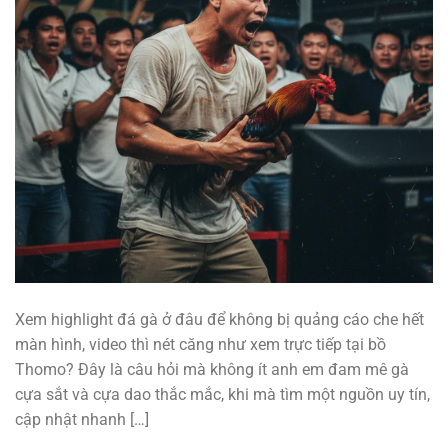
Xem highlight đá gà ở đâu để không bị quảng cáo che hết
màn hình, video thì nét căng như xem trực tiếp tại bồ
Thomo? Đây là câu hỏi mà không ít anh em đam mê gà
cựa sắt và cựa dao thắc mắc, khi mà tìm một nguồn uy tín,
cập nhật nhanh […]