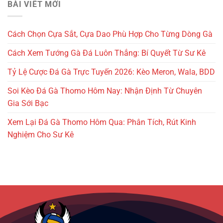
BÀI VIẾT MỚI
Cách Chọn Cựa Sắt, Cựa Dao Phù Hợp Cho Từng Dòng Gà
Cách Xem Tướng Gà Đá Luôn Thắng: Bí Quyết Từ Sư Kê
Tỷ Lệ Cược Đá Gà Trực Tuyến 2026: Kèo Meron, Wala, BDD
Soi Kèo Đá Gà Thomo Hôm Nay: Nhận Định Từ Chuyên
Gia Sới Bạc
Xem Lại Đá Gà Thomo Hôm Qua: Phân Tích, Rút Kinh
Nghiệm Cho Sư Kê