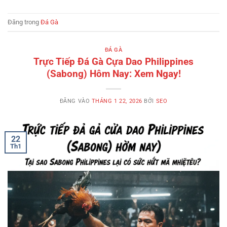
Đăng trong
Đá Gà
ĐÁ GÀ
Trực Tiếp Đá Gà Cựa Dao Philippines
(Sabong) Hôm Nay: Xem Ngay!
ĐĂNG VÀO
THÁNG 1 22, 2026
BỞI
SEO
22
Th1