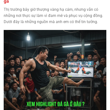
gà
Thị trường bây giờ thượng vàng hạ cám, nhưng vẫn có
những nơi thực sự làm vì đam mê và phục vụ cộng đồng.
Dưới đây là những nguồn mà anh em có thể tin tưởng.