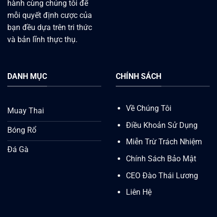
hành cùng chúng tôi để
mỗi quyết định cược của
bạn đều dựa trên tri thức
và bản lĩnh thực thụ.
DANH MỤC
CHÍNH SÁCH
Về Chúng Tôi
Muay Thai
Điều Khoản Sử Dụng
Bóng Rổ
Miễn Trừ Trách Nhiệm
Đá Gà
Chính Sách Bảo Mật
CEO Đào Thái Lương
Liên Hệ