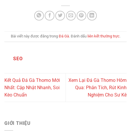
Bài viết này được đăng trong
Đá Gà
. Đánh dấu
liên kết thường trực
.
SEO
Kết Quả Đá Gà Thomo Mới
Xem Lại Đá Gà Thomo Hôm
Nhất: Cập Nhật Nhanh, Soi
Qua: Phân Tích, Rút Kinh
Kèo Chuẩn
Nghiệm Cho Sư Kê
GIỚI THIỆU