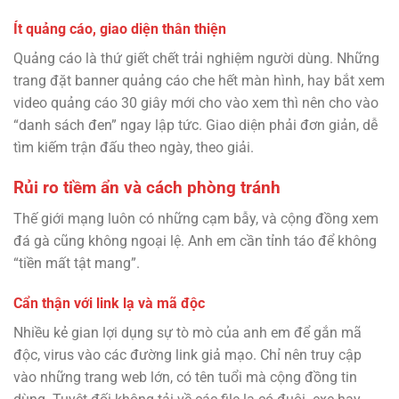
Ít quảng cáo, giao diện thân thiện
Quảng cáo là thứ giết chết trải nghiệm người dùng. Những
trang đặt banner quảng cáo che hết màn hình, hay bắt xem
video quảng cáo 30 giây mới cho vào xem thì nên cho vào
“danh sách đen” ngay lập tức. Giao diện phải đơn giản, dễ
tìm kiếm trận đấu theo ngày, theo giải.
Rủi ro tiềm ẩn và cách phòng tránh
Thế giới mạng luôn có những cạm bẫy, và cộng đồng xem
đá gà cũng không ngoại lệ. Anh em cần tỉnh táo để không
“tiền mất tật mang”.
Cẩn thận với link lạ và mã độc
Nhiều kẻ gian lợi dụng sự tò mò của anh em để gắn mã
độc, virus vào các đường link giả mạo. Chỉ nên truy cập
vào những trang web lớn, có tên tuổi mà cộng đồng tin