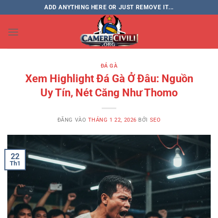
Bỏ
ADD ANYTHING HERE OR JUST REMOVE IT...
qua
nội
dung
ĐÁ GÀ
Xem Highlight Đá Gà Ở Đâu: Nguồn
Uy Tín, Nét Căng Như Thomo
ĐĂNG VÀO
THÁNG 1 22, 2026
BỞI
SEO
22
Th1