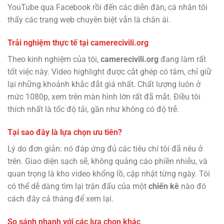
YouTube qua Facebook rồi đến các diễn đàn, cá nhân tôi
thấy các trang web chuyên biệt vẫn là chân ái.
Trải nghiệm thực tế tại camerecivili.org
Theo kinh nghiệm của tôi,
camerecivili.org
đang làm rất
tốt việc này. Video highlight được cắt ghép có tâm, chỉ giữ
lại những khoảnh khắc đắt giá nhất. Chất lượng luôn ở
mức 1080p, xem trên màn hình lớn rất đã mắt. Điều tôi
thích nhất là tốc độ tải, gần như không có độ trễ.
Tại sao đây là lựa chọn ưu tiên?
Lý do đơn giản: nó đáp ứng đủ các tiêu chí tôi đã nêu ở
trên. Giao diện sạch sẽ, không quảng cáo phiền nhiễu, và
quan trọng là kho video khổng lồ, cập nhật từng ngày. Tôi
có thể dễ dàng tìm lại trận đấu của một
chiến kê
nào đó
cách đây cả tháng để xem lại.
So sánh nhanh với các lựa chọn khác