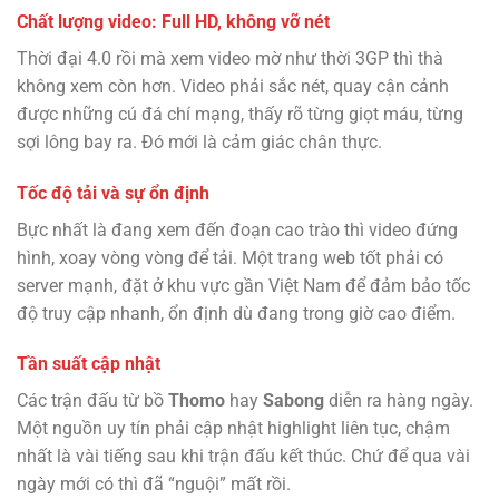
Chất lượng video: Full HD, không vỡ nét
Thời đại 4.0 rồi mà xem video mờ như thời 3GP thì thà
không xem còn hơn. Video phải sắc nét, quay cận cảnh
được những cú đá chí mạng, thấy rõ từng giọt máu, từng
sợi lông bay ra. Đó mới là cảm giác chân thực.
Tốc độ tải và sự ổn định
Bực nhất là đang xem đến đoạn cao trào thì video đứng
hình, xoay vòng vòng để tải. Một trang web tốt phải có
server mạnh, đặt ở khu vực gần Việt Nam để đảm bảo tốc
độ truy cập nhanh, ổn định dù đang trong giờ cao điểm.
Tần suất cập nhật
Các trận đấu từ bồ
Thomo
hay
Sabong
diễn ra hàng ngày.
Một nguồn uy tín phải cập nhật highlight liên tục, chậm
nhất là vài tiếng sau khi trận đấu kết thúc. Chứ để qua vài
ngày mới có thì đã “nguội” mất rồi.