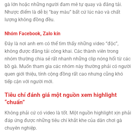
gà lớn hoặc những người đam mê tự quay và đăng tải.
Nhược điểm là dễ bị “bay màu” bất cứ lúc nào và chất
lượng không đồng đều.
Nhóm Facebook, Zalo kín
Đây là nơi anh em có thể tìm thấy những video “độc”,
không được đăng tải công khai. Các thành viên trong
nhóm thường chia sẻ rất nhanh những clip nóng hổi từ các
bồ gà. Muốn tham gia các nhóm này thường phải có người
quen giới thiệu, tính cộng đồng rất cao nhưng cũng khó
tiếp cận với người mới.
Tiêu chí đánh giá một nguồn xem highlight
“chuẩn”
Không phải cứ có video là tốt. Một nguồn highlight xịn phải
đáp ứng được những tiêu chí khắt khe của dân chơi gà
chuyên nghiệp.