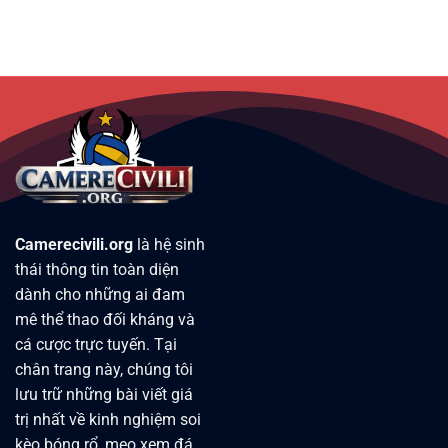
Camerecivili.org
là hệ sinh
thái thông tin toàn diện
dành cho những ai đam
mê thể thao đối kháng và
cá cược trực tuyến. Tại
chân trang này, chúng tôi
lưu trữ những bài viết giá
trị nhất về kinh nghiệm soi
kèo bóng rổ, mẹo xem đá