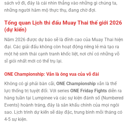
sách vở đi, đây là cái nhìn thẳng vào những gì chúng ta,
những người hâm mộ thực thụ, đang chờ đợi.
Tổng quan Lịch thi đấu Muay Thai thế giới 2026
(dự kiến)
Năm 2026 được dự báo sẽ là đỉnh cao của Muay Thai hiện
đại. Các giải đấu không còn hoạt động riêng lẻ mà tạo ra
một hệ sinh thái cạnh tranh khốc liệt, nơi chỉ có những võ
sĩ giỏi nhất mới có thể trụ lại.
ONE Championship: Vẫn là ông vua của võ đài
Không có gì phải bàn cãi,
ONE Championship
vẫn là thế
lực thống trị tuyệt đối. Với series
ONE Friday Fights
diễn ra
hàng tuần tại Lumpinee và các sự kiện đánh số (Numbered
Events) hoành tráng, đây là sân khấu chính của mọi ngôi
sao. Lịch trình dự kiến sẽ dày đặc, trung bình mỗi tháng có
4-5 sự kiện.