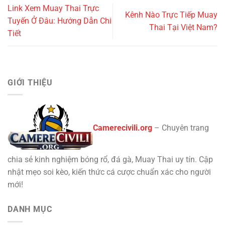
Link Xem Muay Thai Trực
Kênh Nào Trực Tiếp Muay
Tuyến Ở Đâu: Hướng Dẫn Chi
Thai Tại Việt Nam?
Tiết
GIỚI THIỆU
Camerecivili.org
– Chuyên trang
chia sẻ kinh nghiệm bóng rổ, đá gà, Muay Thai uy tín. Cập
nhật mẹo soi kèo, kiến thức cá cược chuẩn xác cho người
mới!
DANH MỤC