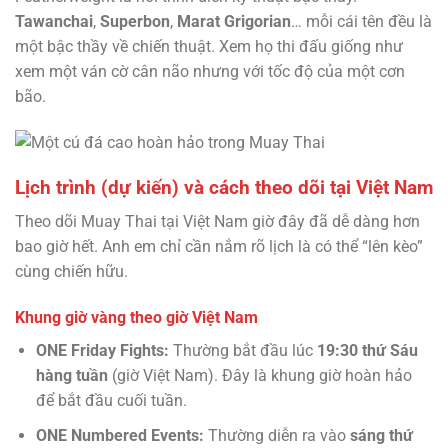
Tawanchai
,
Superbon
,
Marat Grigorian
… mỗi cái tên đều là
một bậc thầy về chiến thuật. Xem họ thi đấu giống như
xem một ván cờ cân não nhưng với tốc độ của một cơn
bão.
Lịch trình (dự kiến) và cách theo dõi tại Việt Nam
Theo dõi Muay Thai tại Việt Nam giờ đây đã dễ dàng hơn
bao giờ hết. Anh em chỉ cần nắm rõ lịch là có thể “lên kèo”
cùng chiến hữu.
Khung giờ vàng theo giờ Việt Nam
ONE Friday Fights:
Thường bắt đầu lúc
19:30 thứ Sáu
hàng tuần
(giờ Việt Nam). Đây là khung giờ hoàn hảo
để bắt đầu cuối tuần.
ONE Numbered Events:
Thường diễn ra vào
sáng thứ