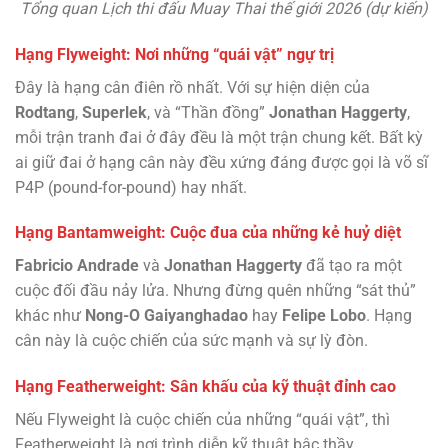
Tổng quan Lịch thi đấu Muay Thai thế giới 2026 (dự kiến)
Hạng Flyweight: Nơi những “quái vật” ngự trị
Đây là hạng cân điên rồ nhất. Với sự hiện diện của
Rodtang
,
Superlek
, và “Thần đồng”
Jonathan Haggerty
,
mỗi trận tranh đai ở đây đều là một trận chung kết. Bất kỳ
ai giữ đai ở hạng cân này đều xứng đáng được gọi là võ sĩ
P4P (pound-for-pound) hay nhất.
Hạng Bantamweight: Cuộc đua của những kẻ huỷ diệt
Fabricio Andrade
và
Jonathan Haggerty
đã tạo ra một
cuộc đối đầu nảy lửa. Nhưng đừng quên những “sát thủ”
khác như
Nong-O Gaiyanghadao
hay
Felipe Lobo
. Hạng
cân này là cuộc chiến của sức mạnh và sự lỳ đòn.
Hạng Featherweight: Sân khấu của kỹ thuật đỉnh cao
Nếu Flyweight là cuộc chiến của những “quái vật”, thì
Featherweight là nơi trình diễn kỹ thuật bậc thầy.