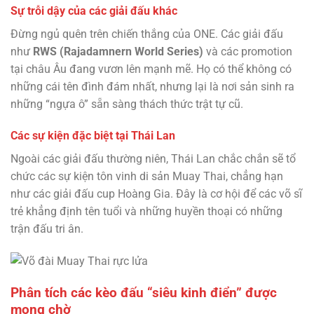
Sự trỗi dậy của các giải đấu khác
Đừng ngủ quên trên chiến thắng của ONE. Các giải đấu
như
RWS (Rajadamnern World Series)
và các promotion
tại châu Âu đang vươn lên mạnh mẽ. Họ có thể không có
những cái tên đình đám nhất, nhưng lại là nơi sản sinh ra
những “ngựa ô” sẵn sàng thách thức trật tự cũ.
Các sự kiện đặc biệt tại Thái Lan
Ngoài các giải đấu thường niên, Thái Lan chắc chắn sẽ tổ
chức các sự kiện tôn vinh di sản Muay Thai, chẳng hạn
như các giải đấu cup Hoàng Gia. Đây là cơ hội để các võ sĩ
trẻ khẳng định tên tuổi và những huyền thoại có những
trận đấu tri ân.
Phân tích các kèo đấu “siêu kinh điển” được
mong chờ