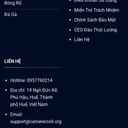
Điều Khoản Sử Dụng
Bóng Rổ
Miễn Trừ Trách Nhiệm
Đá Gà
Chính Sách Bảo Mật
CEO Đào Thái Lương
Liên Hệ
LIÊN HỆ
Hotline:
0957760214
Địa chỉ:
19 Ngô Đức Kế,
Phú Hậu, Huế, Thành
phố Huế, Việt Nam
Email:
support@camerecivili.org