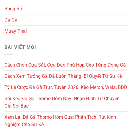
Bóng Rổ
Đá Gà
Muay Thai
BÀI VIẾT MỚI
Cách Chọn Cựa Sắt, Cựa Dao Phù Hợp Cho Từng Dòng Gà
Cách Xem Tướng Gà Đá Luôn Thắng: Bí Quyết Từ Sư Kê
Tỷ Lệ Cược Đá Gà Trực Tuyến 2026: Kèo Meron, Wala, BDD
Soi Kèo Đá Gà Thomo Hôm Nay: Nhận Định Từ Chuyên
Gia Sới Bạc
Xem Lại Đá Gà Thomo Hôm Qua: Phân Tích, Rút Kinh
Nghiệm Cho Sư Kê